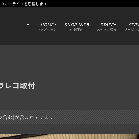
たのカーライフを応援します
HOME
SHOP-INFO
STAFF
SERV
トップページ
店舗案内
スタッフ紹介
サービス
 ドラレコ取付
イツ含む)が含まれています。