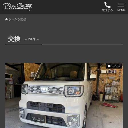
電話する
MENU
ホーム
交換
交換
– tag –
BLOG