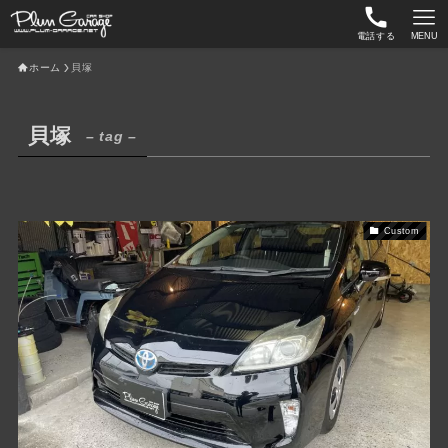
電話する
MENU
ホーム
貝塚
貝塚
– tag –
Custom