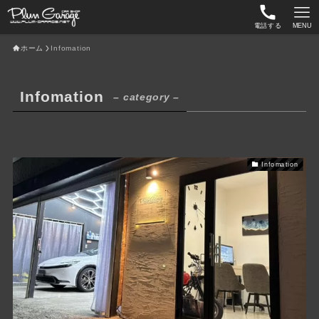
電話する
MENU
ホーム
Infomation
Infomation
– category –
Infomation